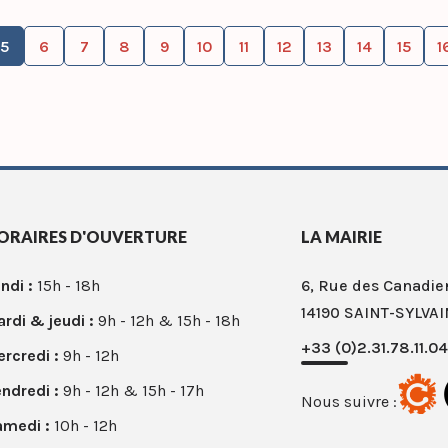
5
6
7
8
9
10
11
12
13
14
15
1
ORAIRES D'OUVERTURE
LA MAIRIE
ndi :
15h - 18h
6, Rue des Canadie
14190 SAINT-SYLVAI
rdi & jeudi :
9h - 12h & 15h - 18h
+33 (0)2.31.78.11.04
rcredi :
9h - 12h
ndredi :
9h - 12h & 15h - 17h
Nous suivre :
amedi :
10h - 12h