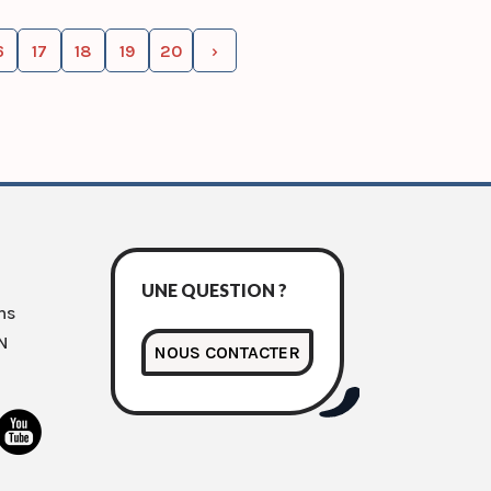
6
17
18
19
20
›
UNE QUESTION ?
ns
N
NOUS CONTACTER