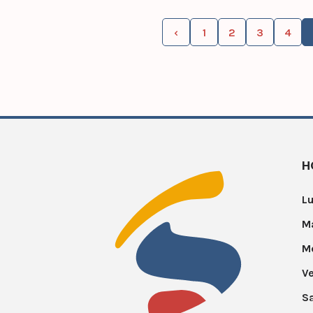
‹
1
2
3
4
H
Lu
Ma
Me
Ve
S