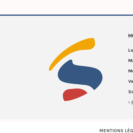
H
Lu
Ma
Me
Ve
S
›
MENTIONS LÉ