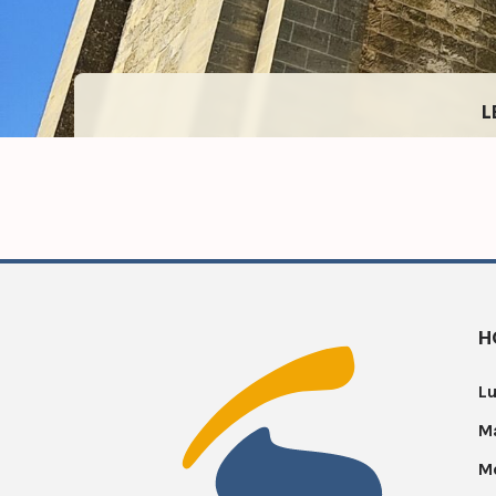
L
H
Lu
Ma
Me