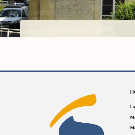
H
Lu
Ma
Me