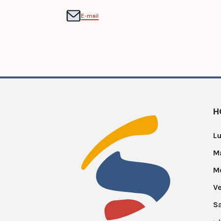
E-mail
H
Lu
Ma
Me
Ve
S